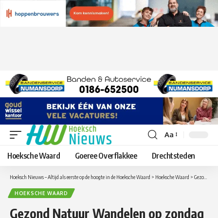
Aa
Lettergrootte
aanpassen
Hoeksche Waard
Goeree Overflakkee
Drechtsteden
Hoeksch Nieuws – Altijd als eerste op de hoogte in de Hoeksche Waard
>
Hoeksche Waard
>
Gezond Natuur Wandelen op zondag 3 april vanaf Klein Profijt
HOEKSCHE WAARD
Gezond Natuur Wandelen op zondag