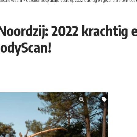
eksche Waard
>
Gezondheidspraktijk Noordzij: 2022 krachtig en gezond starten? Doe 
Noordzij: 2022 krachtig 
BodyScan!