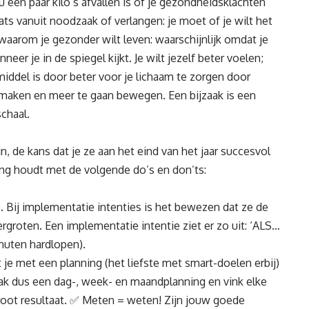
 een paar kilo’s afvallen is of je gezondheidsklachten
ats vanuit noodzaak of verlangen: je moet of je wilt het
 waarom je gezonder wilt leven: waarschijnlijk omdat je
nneer je in de spiegel kijkt. Je wilt jezelf beter voelen;
 middel is door beter voor je lichaam te zorgen door
maken en meer te gaan bewegen. Een bijzaak is een
chaal.
, de kans dat je ze aan het eind van het jaar succesvol
ning houdt met de volgende do’s en don’ts:
 Bij implementatie intenties is het bewezen dat ze de
rgroten. Een implementatie intentie ziet er zo uit: ‘ALS…
nuten hardlopen).
e met een planning (het liefste met smart-doelen erbij)
ak dus een dag-, week- en maandplanning en vink elke
, groot resultaat. ✅ Meten = weten! Zijn jouw goede