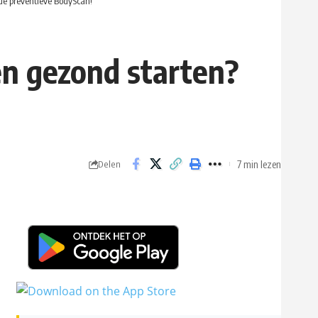
de preventieve BodyScan!
en gezond starten?
7 min lezen
Delen