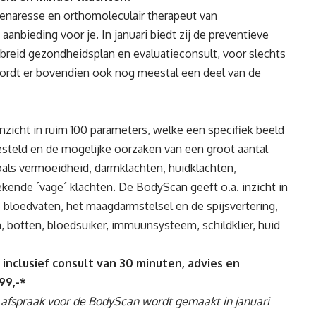
naresse en orthomoleculair therapeut van
anbieding voor je. In januari biedt zij de preventieve
ebreid gezondheidsplan en evaluatieconsult, voor slechts
 wordt er bovendien ook nog meestal een deel van de
nzicht in ruim 100 parameters, welke een specifiek beeld
steld en de mogelijke oorzaken van een groot aantal
als vermoeidheid, darmklachten, huidklachten,
kende ´vage´ klachten. De BodyScan geeft o.a. inzicht in
e bloedvaten, het maagdarmstelsel en de spijsvertering,
en, botten, bloedsuiker, immuunsysteem, schildklier, huid
inclusief consult van 30 minuten, advies en
99,-*
e afspraak voor de BodyScan wordt gemaakt in januari