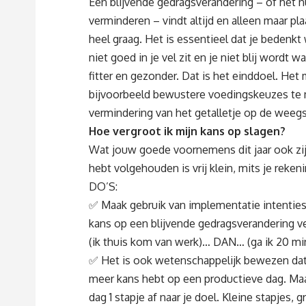
Een blijvende gedragsverandering – of het nu
verminderen – vindt altijd en alleen maar pla
heel graag. Het is essentieel dat je bedenkt
niet goed in je vel zit en je niet blij wordt wa
fitter en gezonder. Dat is het einddoel. Het
bijvoorbeeld bewustere voedingskeuzes te 
vermindering van het getalletje op de weegs
Hoe vergroot ik mijn kans op slagen?
Wat jouw goede voornemens dit jaar ook zijn
hebt volgehouden is vrij klein, mits je reke
DO’S:
✅ Maak gebruik van implementatie intenties.
kans op een blijvende gedragsverandering ve
(ik thuis kom van werk)… DAN… (ga ik 20 mi
✅ Het is ook wetenschappelijk bewezen dat j
meer kans hebt op een productieve dag. Ma
dag 1 stapje af naar je doel. Kleine stapjes