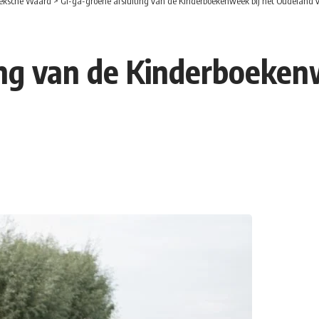
eksche Waard
>
Gi-ga-groene afsluiting van de Kinderboekenweek bij het Oudeland v
ing van de Kinderboeken