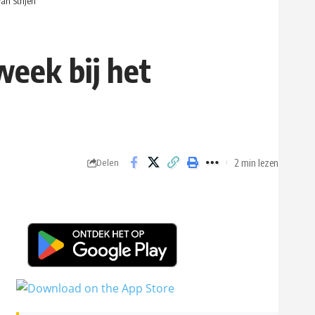
an Strijen
week bij het
2 min lezen
Delen