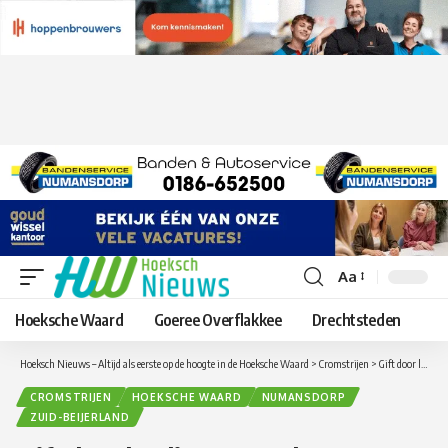
Aa
Lettergrootte
aanpassen
Hoeksche Waard
Goeree Overflakkee
Drechtsteden
Hoeksch Nieuws – Altijd als eerste op de hoogte in de Hoeksche Waard
>
Cromstrijen
>
Gift door leerlingen van de basisscholen uit Numansdorp aan Hospice Hoeksche Waard in Zuid-Beijerland
CROMSTRIJEN
HOEKSCHE WAARD
NUMANSDORP
ZUID-BEIJERLAND