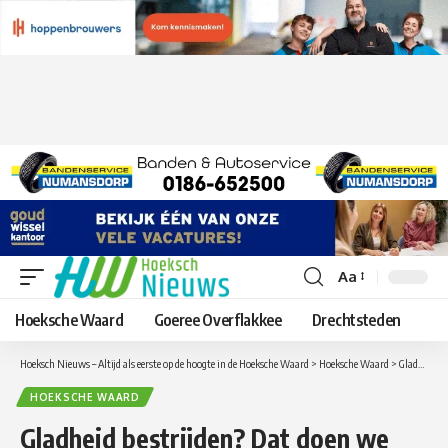
Aa
Lettergrootte
aanpassen
Hoeksche Waard
Goeree Overflakkee
Drechtsteden
Hoeksch Nieuws – Altijd als eerste op de hoogte in de Hoeksche Waard
>
Hoeksche Waard
>
Gladheid bestrijden? Dat doen we samen!
HOEKSCHE WAARD
Gladheid bestrijden? Dat doen we