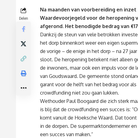
Na maanden van voorbereiding en inzet i
Waardevoorjegeld
voor de heropening v
Delen
afgerond. Het benodigde bedrag van
€1
Dankzij de steun van vele betrokken investee
het dorp binnenkort weer een eigen superma
de vorige – de enige in het dorp – na 27 jaa
sloot. De heropening betekent niet alleen 
de inwoners, maar ook een impuls voor de l
van Goudswaard. De gemeente stond onlan
garant voor de helft van het bedrag voor als
crowdfunding niet zou gaan lukken.
Wethouder Paul Boogaard die zich sterk ma
is blij dat de crowdfunding een succes is: 
komt vanuit de Hoeksche Waard. Dat toont 
in de dorpen. De supermarktondernemer en
een succes van maken.”