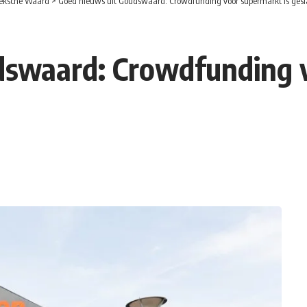
eksche Waard
>
Goed nieuws uit Goudswaard: Crowdfunding voor supermarkt is ges
dswaard: Crowdfunding v