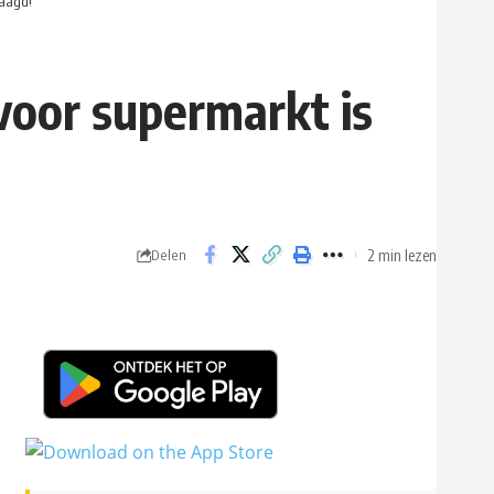
laagd!
oor supermarkt is
2 min lezen
Delen