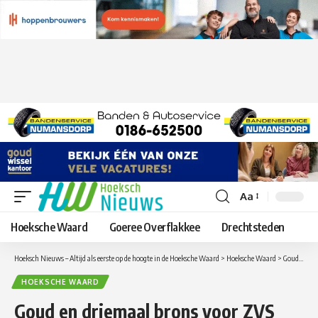
Aa
Lettergrootte
aanpassen
Hoeksche Waard
Goeree Overflakkee
Drechtsteden
Hoeksch Nieuws – Altijd als eerste op de hoogte in de Hoeksche Waard
>
Hoeksche Waard
>
Goud en driemaal brons voor ZVS Gravendeel in sterk deelnemersveld zwemcompetitie in Papendrecht
HOEKSCHE WAARD
Goud en driemaal brons voor ZVS