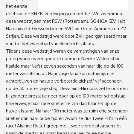
het eerste
deel van de KNZB-verenigingscompetitie. We zwemmen
deze wedstrijden met RSW (Rotterdam), SG-HGA (ZVH uit
Hardinxveld-Giessendam en SVO uit Groot Ammers) en ZV
Strijen. Deze wedstrijd werd door ZVH georganiseerd maar
vond in het zwembad van Sliedrecht plaats.
Tijdens deze wedstrijd waren de verrichtingen van onze
ploeg waren weer goed te noemen. Nienke Willemstein
haalde maar liefst zeven seconden van haar tijd op de 100
meter wisselslag af. Haar zusje Jana kon natuurlijk niet
achterblijven en haalde verbeterde zichzelf vijf seconden
op de 50 meter vrije slag. Dewi Sint-Nicolaas zette ook een
bijzondere prestatie neer door op de 100 meter schoolslag
halverwege haar race sneller te zijn dan haar PR op de
halve afstand. Na haar 100 meter was ze ruim drie seconden
sneller dan haar oude tijd en zwom ze dus twee PR’s in één
race! Alianne Rollof greep met twee vierde plaatsen nèt
naast de medailles maar behaalde wel twee mooie