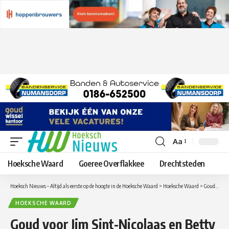
Aa
Lettergrootte
aanpassen
Hoeksche Waard
Goeree Overflakkee
Drechtsteden
Hoeksch Nieuws – Altijd als eerste op de hoogte in de Hoeksche Waard
>
Hoeksche Waard
>
Goud voor Jim Sint-Nicolaas en Betty Rollof met zwemcompetitie te Sliedrecht
HOEKSCHE WAARD
Goud voor Jim Sint-Nicolaas en Betty