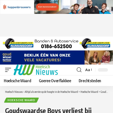
Aa
Lettergrootte
aanpassen
Hoeksche Waard
Goeree Overflakkee
Drechtsteden
Hoeksch Nieuws – Altijd als eerste op de hoogte in de Hoeksche Waard
>
Hoeksche Waard
>
Goudswaardse Boys verliest bij Pernis
HOEKSCHE WAARD
Goudswaardse Boys verliest bij