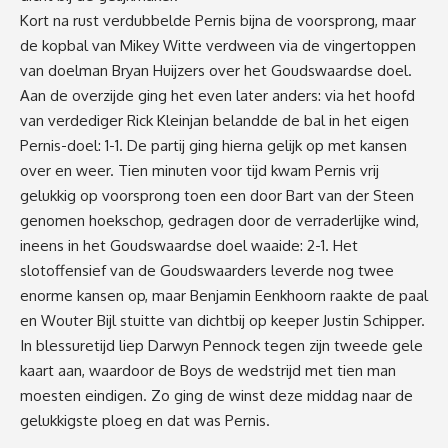
Kort na rust verdubbelde Pernis bijna de voorsprong, maar
de kopbal van Mikey Witte verdween via de vingertoppen
van doelman Bryan Huijzers over het Goudswaardse doel.
Aan de overzijde ging het even later anders: via het hoofd
van verdediger Rick Kleinjan belandde de bal in het eigen
Pernis-doel: 1-1. De partij ging hierna gelijk op met kansen
over en weer. Tien minuten voor tijd kwam Pernis vrij
gelukkig op voorsprong toen een door Bart van der Steen
genomen hoekschop, gedragen door de verraderlijke wind,
ineens in het Goudswaardse doel waaide: 2-1. Het
slotoffensief van de Goudswaarders leverde nog twee
enorme kansen op, maar Benjamin Eenkhoorn raakte de paal
en Wouter Bijl stuitte van dichtbij op keeper Justin Schipper.
In blessuretijd liep Darwyn Pennock tegen zijn tweede gele
kaart aan, waardoor de Boys de wedstrijd met tien man
moesten eindigen. Zo ging de winst deze middag naar de
gelukkigste ploeg en dat was Pernis.