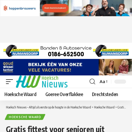
Aa
Lettergrootte
aanpassen
Hoeksche Waard
Goeree Overflakkee
Drechtsteden
Hoeksch Nieuws – Altijd als eerste op de hoogte in de Hoeksche Waard
>
Hoeksche Waard
>
Gratis fittest voor senioren uit Cromstrijen
HOEKSCHE WAARD
Gratis fittest voor senioren uit