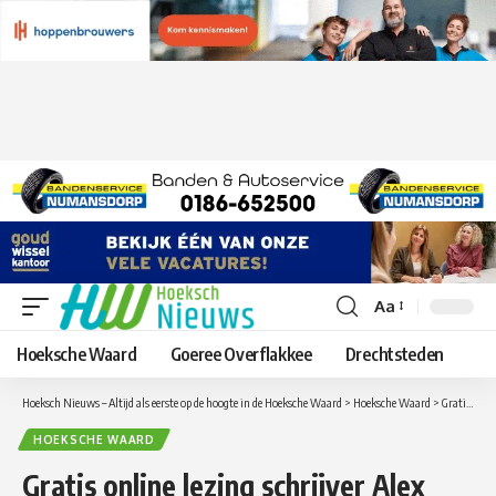
Aa
Lettergrootte
aanpassen
Hoeksche Waard
Goeree Overflakkee
Drechtsteden
Hoeksch Nieuws – Altijd als eerste op de hoogte in de Hoeksche Waard
>
Hoeksche Waard
>
Gratis online lezing schrijver Alex Boogers
HOEKSCHE WAARD
Gratis online lezing schrijver Alex