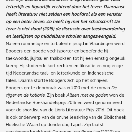
letterlijk en figuurlijk vechtend door het leven. Daarnaast
heeft literatuur niet zelden een hoofdrol als een venster
op een beter leven. Zo heeft hij met het schotschrift De
lezer is niet dood (2018) de discussie over leesbevordering
en leeslijsten op middelbare scholen aangezwengeld.
Na een rommelige en turbulente jeugd in Vlaardingen werd
Boogers een goede vechtsporter en beoefende hij
taekwondo, jiujitsu en thaiboksen tot hij een ernstig ongeluk
kreeg. Hij studeerde kort rechten en filosofie en nog enige
tijd Nederlandse taal- en letterkunde en Indonesische
talen. Daarna stortte Boogers zich op het schrijven.
Boogers grote doorbraak was in 2010 met de roman
De
tijger en de kolibrie
. Zijn boek
Alleen met de goden
won de
Nederlandse Boekhandelsprijs 2016 en werd genomineerd
voor de shortlist van de Libris Literatuur Prijs 2016. Dit boek
is ook onderwerp van de online leeskring van de Bibliotheek
Hoeksche Waard op donderdag 1 april. Zijn laatst
verschenen boek heet
De zonen van Bruce Lee
(2020) en