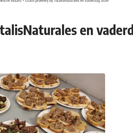
eksche Waard
>
Gratis proeverij bij TotalisNaturales en vaderdag actie
TotalisNaturales en vader