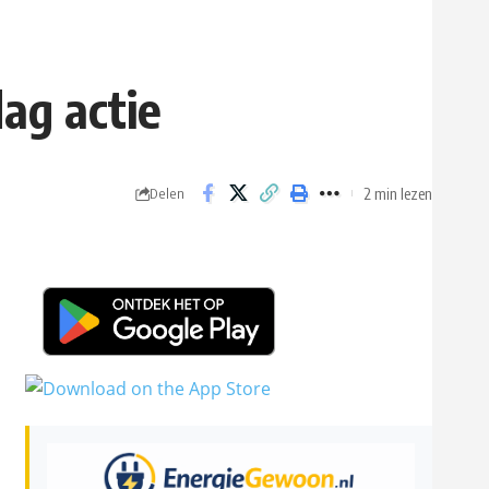
dag actie
2 min lezen
Delen