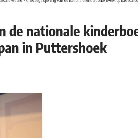
eksche Waard
>
Griezelige opening van de nationale kinderboekenweek op basisschool
an de nationale kinderb
span in Puttershoek