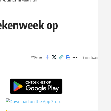
 het Driespan in Puttershoek
oekenweek op
2 min lezen
Delen