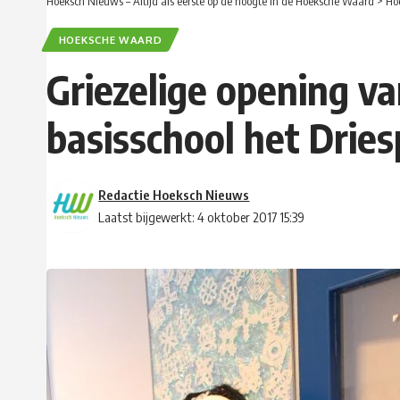
Hoeksch Nieuws – Altijd als eerste op de hoogte in de Hoeksche Waard
>
Ho
HOEKSCHE WAARD
Griezelige opening v
basisschool het Drie
Redactie Hoeksch Nieuws
Laatst bijgewerkt: 4 oktober 2017 15:39