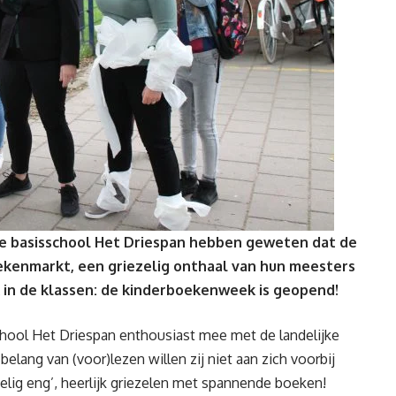
e basisschool Het Driespan hebben geweten dat de
kenmarkt, een griezelig onthaal van hun meesters
k in de klassen: de kinderboekenweek is geopend!
sschool Het Driespan enthousiast mee met de landelijke
lang van (voor)lezen willen zij niet aan zich voorbij
zelig eng’, heerlijk griezelen met spannende boeken!