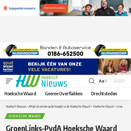
Aa
Lettergrootte
aanpassen
Hoeksche Waard
Goeree Overflakkee
Drechtsteden
Hoeksch Nieuws – Altijd als eerste op de hoogte in de Hoeksche Waard
>
Hoeksche Waard
>
GroenLinks-PvdA Hoeksche Waard zoekt kandidaten voor gemeenteraadsverkiezingen 2026
HOEKSCHE WAARD
GroenLinks-PvdA Hoeksche Waard