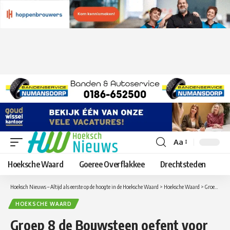
Aa
Lettergrootte
aanpassen
Hoeksche Waard
Goeree Overflakkee
Drechtsteden
Hoeksch Nieuws – Altijd als eerste op de hoogte in de Hoeksche Waard
>
Hoeksche Waard
>
Groep 8 de Bouwsteen oefent voor de musical in de kerk
HOEKSCHE WAARD
Groep 8 de Bouwsteen oefent voor