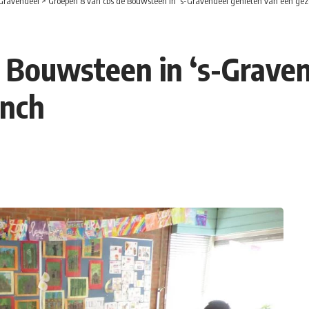
-Gravendeel
>
Groepen 8 van cbs de Bouwsteen in ‘s-Gravendeel genieten van een ge
 Bouwsteen in ‘s-Grave
unch