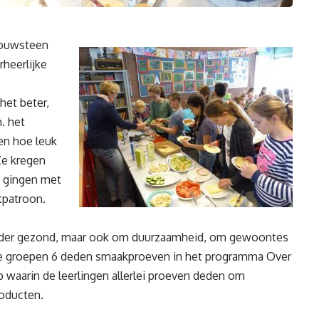
Bouwsteen
heerlijke
het beter,
. het
en hoe leuk
Ze kregen
n gingen met
tpatroon.
nder gezond, maar ook om duurzaamheid, om gewoontes
e groepen 6 deden smaakproeven in het programma Over
 waarin de leerlingen allerlei proeven deden om
roducten.