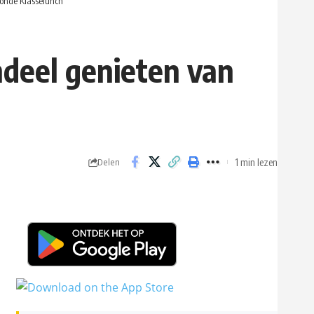
zonde Klasselunch
ndeel genieten van
1 min lezen
Delen