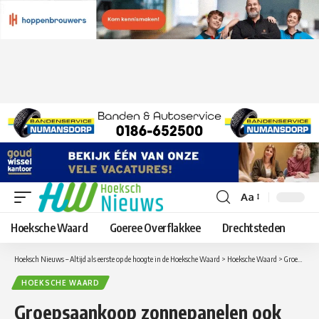
Aa
Lettergrootte
aanpassen
Hoeksche Waard
Goeree Overflakkee
Drechtsteden
Hoeksch Nieuws – Altijd als eerste op de hoogte in de Hoeksche Waard
>
Hoeksche Waard
>
Groepsaankoop zonnepanelen ook van start in Hoeksche Waard
HOEKSCHE WAARD
Groepsaankoop zonnepanelen ook