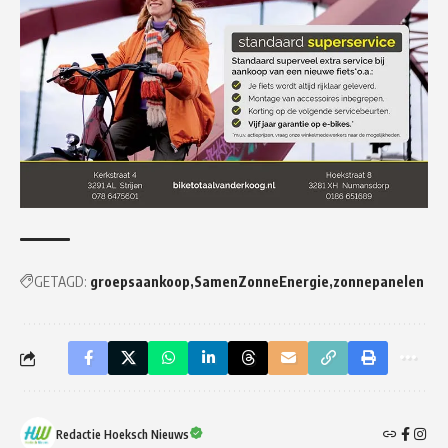
GETAGD:
groepsaankoop
SamenZonneEnergie
zonnepanelen
Redactie Hoeksch Nieuws