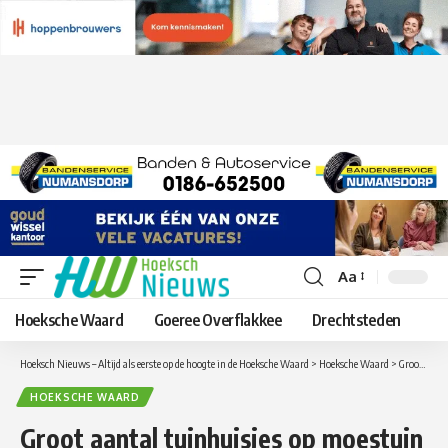
Aa
Lettergrootte
aanpassen
Hoeksche Waard
Goeree Overflakkee
Drechtsteden
Hoeksch Nieuws – Altijd als eerste op de hoogte in de Hoeksche Waard
>
Hoeksche Waard
>
Groot aantal tuinhuisjes op moestuin complexen in ‘s-Gravendeel en Zuid-Beijerland open gebroken
HOEKSCHE WAARD
Groot aantal tuinhuisjes op moestuin