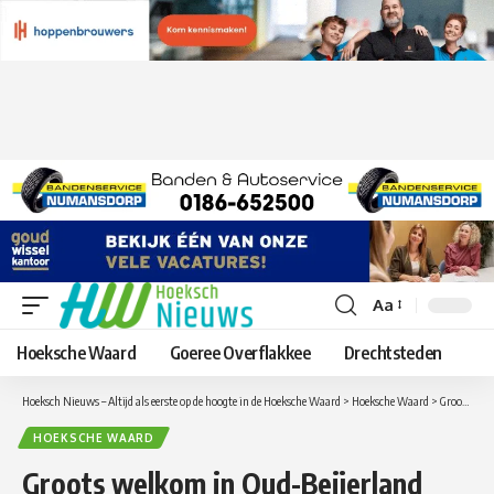
Aa
Lettergrootte
aanpassen
Hoeksche Waard
Goeree Overflakkee
Drechtsteden
Hoeksch Nieuws – Altijd als eerste op de hoogte in de Hoeksche Waard
>
Hoeksche Waard
>
Groots welkom in Oud-Beijerland voor de deelnemers van de Roparun
HOEKSCHE WAARD
Groots welkom in Oud-Beijerland