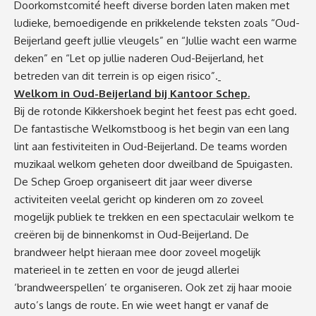
Doorkomstcomité heeft diverse borden laten maken met
ludieke, bemoedigende en prikkelende teksten zoals “Oud-
Beijerland geeft jullie vleugels” en “Jullie wacht een warme
deken” en “Let op jullie naderen Oud-Beijerland, het
betreden van dit terrein is op eigen risico”.
Welkom in Oud-Beijerland bij Kantoor Schep.
Bij de rotonde Kikkershoek begint het feest pas echt goed.
De fantastische Welkomstboog is het begin van een lang
lint aan festiviteiten in Oud-Beijerland. De teams worden
muzikaal welkom geheten door dweilband de Spuigasten.
De Schep Groep organiseert dit jaar weer diverse
activiteiten veelal gericht op kinderen om zo zoveel
mogelijk publiek te trekken en een spectaculair welkom te
creëren bij de binnenkomst in Oud-Beijerland. De
brandweer helpt hieraan mee door zoveel mogelijk
materieel in te zetten en voor de jeugd allerlei
‘brandweerspellen’ te organiseren. Ook zet zij haar mooie
auto’s langs de route. En wie weet hangt er vanaf de