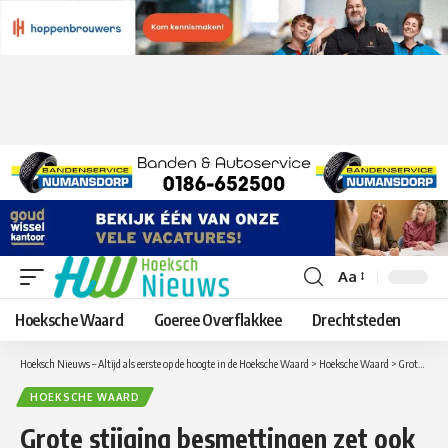
Aa
Lettergrootte
aanpassen
Hoeksche Waard
Goeree Overflakkee
Drechtsteden
Hoeksch Nieuws – Altijd als eerste op de hoogte in de Hoeksche Waard
>
Hoeksche Waard
>
Grote stijging besmettingen zet ook in de Hoeksche Waard door: Update Coronavirus cijfers in de Hoeksche Waard van donderdag 4 november
HOEKSCHE WAARD
Grote stijging besmettingen zet ook