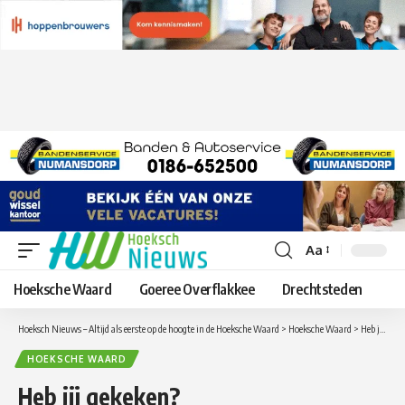
Aa
Lettergrootte
aanpassen
Hoeksche Waard
Goeree Overflakkee
Drechtsteden
Hoeksch Nieuws – Altijd als eerste op de hoogte in de Hoeksche Waard
>
Hoeksche Waard
>
Heb jij gekeken? Vrachtwagenchauffeusse Esmeralda van LAW Tol bij Meiden die Rijden
HOEKSCHE WAARD
Heb jij gekeken?