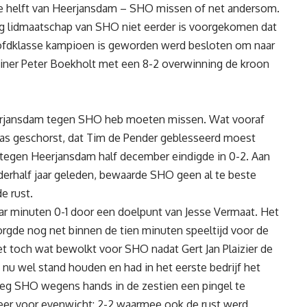
te helft van Heerjansdam – SHO missen of net andersom.
rig lidmaatschap van SHO niet eerder is voorgekomen dat
oofdklasse kampioen is geworden werd besloten om naar
rainer Peter Boekholt met een 8-2 overwinning de kroon
eerjansdam tegen SHO heb moeten missen. Wat vooraf
as geschorst, dat Tim de Pender geblesseerd moest
 tegen Heerjansdam half december eindigde in 0-2. Aan
derhalf jaar geleden, bewaarde SHO geen al te beste
e rust.
ar minuten 0-1 door een doelpunt van Jesse Vermaat. Het
rgde nog net binnen de tien minuten speeltijd voor de
het toch wat bewolkt voor SHO nadat Gert Jan Plaizier de
n nu wel stand houden en had in het eerste bedrijf het
reeg SHO wegens hands in de zestien een pingel te
eer voor evenwicht: 2-2 waarmee ook de rust werd