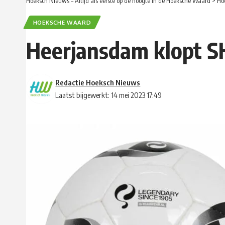
Hoeksch Nieuws – Altijd als eerste op de hoogte in de Hoeksche Waard
>
Ho
HOEKSCHE WAARD
Heerjansdam klopt 
Redactie Hoeksch Nieuws
Laatst bijgewerkt: 14 mei 2023 17:49