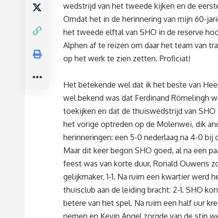
wedstrijd van het tweede kijken en de eers
Omdat het in de herinnering van mijn 60-ja
het tweede elftal van SHO in de reserve h
Alphen af te reizen om daar het team van t
op het werk te zien zetten. Proficiat!
Het betekende wel dat ik het beste van H
wel bekend was dat Ferdinand Römelingh w
toekijken en dat de thuiswedstrijd van SHO
het vorige optreden op de Molenwei, dik an
herinneringen: een 5-0 nederlaag na 4-0 bij d
Maar dit keer begon SHO goed, al na een pa
feest was van korte duur, Ronald Ouwens zo
gelijkmaker, 1-1. Na ruim een kwartier werd 
thuisclub aan de leiding bracht: 2-1. SHO ko
betere van het spel. Na ruim een half uur k
nemen en Kevin Angel zorgde van de stip w