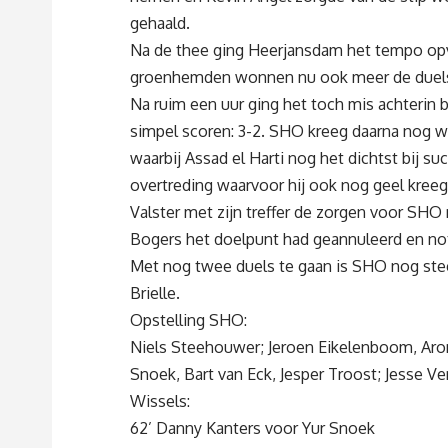
gehaald.
Na de thee ging Heerjansdam het tempo opv
groenhemden wonnen nu ook meer de duels m
Na ruim een uur ging het toch mis achterin 
simpel scoren: 3-2. SHO kreeg daarna nog 
waarbij Assad el Harti nog het dichtst bij s
overtreding waarvoor hij ook nog geel kreeg
Valster met zijn treffer de zorgen voor SHO
Bogers het doelpunt had geannuleerd en note
Met nog twee duels te gaan is SHO nog steed
Brielle.
Opstelling SHO:
Niels Steehouwer; Jeroen Eikelenboom, Aron
Snoek, Bart van Eck, Jesper Troost; Jesse Ve
Wissels:
62’ Danny Kanters voor Yur Snoek