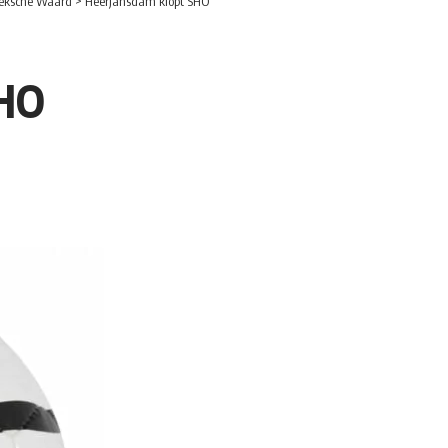
eksche Waard
>
Heerjansdam klopt SHO
SHO