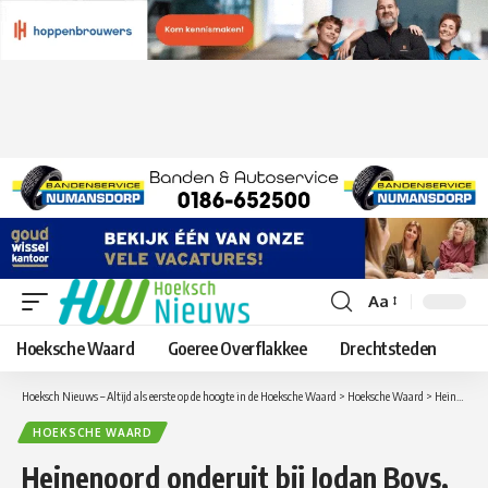
Aa
Lettergrootte
aanpassen
Hoeksche Waard
Goeree Overflakkee
Drechtsteden
Hoeksch Nieuws – Altijd als eerste op de hoogte in de Hoeksche Waard
>
Hoeksche Waard
>
Heinenoord onderuit bij Jodan Boys, Spanjaart houdt schade beperkt
HOEKSCHE WAARD
Heinenoord onderuit bij Jodan Boys,