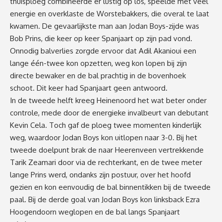
thuisploeg combineerde er lustig op los, speelde met veel
energie en overklaste de Worstebakkers, die overal te laat
kwamen. De gevaarlijkste man aan Jodan Boys-zijde was
Bob Prins, die keer op keer Spanjaart op zijn pad vond.
Onnodig balverlies zorgde ervoor dat Adil Akanioui een
lange één-twee kon opzetten, weg kon lopen bij zijn
directe bewaker en de bal prachtig in de bovenhoek
schoot. Dit keer had Spanjaart geen antwoord.
In de tweede helft kreeg Heinenoord het wat beter onder
controle, mede door de energieke invalbeurt van debutant
Kevin Cela. Toch gaf de ploeg twee momenten kinderlijk
weg, waardoor Jodan Boys kon uitlopen naar 3-0. Bij het
tweede doelpunt brak de naar Heerenveen vertrekkende
Tarik Zeamari door via de rechterkant, en de twee meter
lange Prins werd, ondanks zijn postuur, over het hoofd
gezien en kon eenvoudig de bal binnentikken bij de tweede
paal. Bij de derde goal van Jodan Boys kon linksback Ezra
Hoogendoorn weglopen en de bal langs Spanjaart