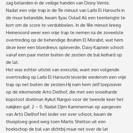
zag belanden in de veilige handen van Diony Vente.
Nadat een vrije trap in de 11e minuut van Larbi El Harouchi in
de muur belandde, kwam Ilyas Oulad Ali een teenlengte te
kort om de score te verdubbelen. In de 18e minuut kreeg
Heinenoord weer een vrije trap te nemen na de zoveelste
overtreding op de behendige Ibrahim El Morabit, wat hem
deze keer een bloedneus opleverde. Davy Kaptein schoot
vanaf een paar meter buiten de zestien de bal keihard op
de lat.
Het was echter uitstel van executie, want een volgende
overtreding op Larbi El Harouchi leverde wederom een vrije
trap op net buiten de zestien.Hij nam hem zelf loepzuiver
op de inkomende Arto Dielhof, die met een snoeiharde
kopstoot doelman Aykut Nargun voor de tweede keer het
nakijken gaf. 2 – 0. Nadat Djim Kammerman op aangeven
van Arto Dielhof het leder ver over schoot, kwam de
thuisploeg goed weg toen Martis Shelton uit een
hoekschop de bal van dichtbij maar net over de lat