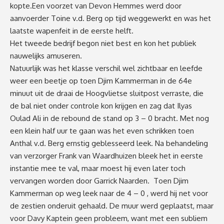
kopte.Een voorzet van Devon Hemmes werd door
aanvoerder Toine v.d. Berg op tijd weggewerkt en was het
laatste wapenfeit in de eerste helft.
Het tweede bedrijf begon niet best en kon het publiek
nauwelijks amuseren.
Natuurlijk was het klasse verschil wel zichtbaar en leefde
weer een beetje op toen Djim Kammerman in de 64e
minuut uit de draai de Hoogvlietse sluitpost verraste, die
de bal niet onder controle kon krijgen en zag dat Ilyas
Oulad Ali in de rebound de stand op 3 – 0 bracht. Met nog
een klein half uur te gaan was het even schrikken toen
Anthal v.d. Berg ernstig geblesseerd leek. Na behandeling
van verzorger Frank van Waardhuizen bleek het in eerste
instantie mee te val, maar moest hij even later toch
vervangen worden door Garrick Naarden. Toen Djim
Kammerman op weg leek naar de 4 – 0 , werd hij net voor
de zestien onderuit gehaald. De muur werd geplaatst, maar
voor Davy Kaptein geen probleem, want met een subliem