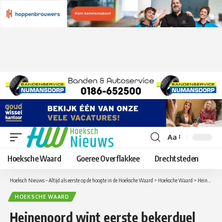
Aa
Lettergrootte
aanpassen
Hoeksche Waard
Goeree Overflakkee
Drechtsteden
Hoeksch Nieuws – Altijd als eerste op de hoogte in de Hoeksche Waard
>
Hoeksche Waard
>
Heinenoord wint eerste bekerduel tegen Meeuwenplaat
HOEKSCHE WAARD
Heinenoord wint eerste bekerduel