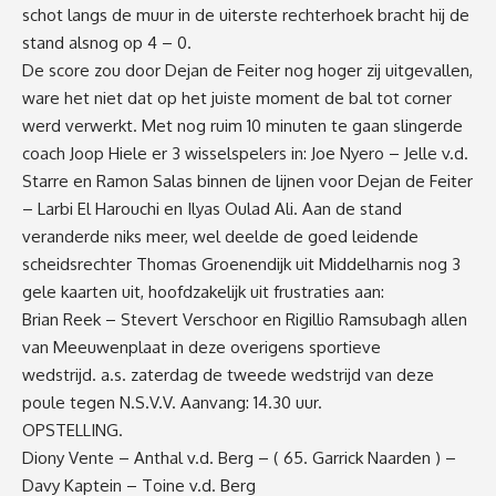
schot langs de muur in de uiterste rechterhoek bracht hij de
stand alsnog op 4 – 0.
De score zou door Dejan de Feiter nog hoger zij uitgevallen,
ware het niet dat op het juiste moment de bal tot corner
werd verwerkt. Met nog ruim 10 minuten te gaan slingerde
coach Joop Hiele er 3 wisselspelers in: Joe Nyero – Jelle v.d.
Starre en Ramon Salas binnen de lijnen voor Dejan de Feiter
– Larbi El Harouchi en Ilyas Oulad Ali. Aan de stand
veranderde niks meer, wel deelde de goed leidende
scheidsrechter Thomas Groenendijk uit Middelharnis nog 3
gele kaarten uit, hoofdzakelijk uit frustraties aan:
Brian Reek – Stevert Verschoor en Rigillio Ramsubagh allen
van Meeuwenplaat in deze overigens sportieve
wedstrijd. a.s. zaterdag de tweede wedstrijd van deze
poule tegen N.S.V.V. Aanvang: 14.30 uur.
OPSTELLING.
Diony Vente – Anthal v.d. Berg – ( 65. Garrick Naarden ) –
Davy Kaptein – Toine v.d. Berg