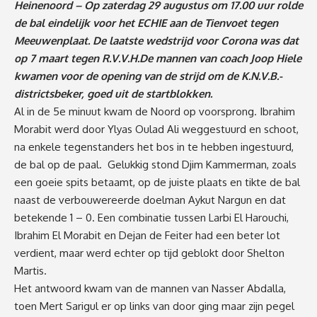
Heinenoord – Op zaterdag 29 augustus om 17.00 uur rolde
de bal eindelijk voor het ECHIE aan de Tienvoet tegen
Meeuwenplaat. De laatste wedstrijd voor Corona was dat
op 7 maart tegen R.V.V.H.De mannen van coach Joop Hiele
kwamen voor de opening van de strijd om de K.N.V.B.-
districtsbeker, goed uit de startblokken.
Al in de 5e minuut kwam de Noord op voorsprong. Ibrahim
Morabit werd door Ylyas Oulad Ali weggestuurd en schoot,
na enkele tegenstanders het bos in te hebben ingestuurd,
de bal op de paal. Gelukkig stond Djim Kammerman, zoals
een goeie spits betaamt, op de juiste plaats en tikte de bal
naast de verbouwereerde doelman Aykut Nargun en dat
betekende 1 – 0. Een combinatie tussen Larbi El Harouchi,
Ibrahim El Morabit en Dejan de Feiter had een beter lot
verdient, maar werd echter op tijd geblokt door Shelton
Martis.
Het antwoord kwam van de mannen van Nasser Abdalla,
toen Mert Sarigul er op links van door ging maar zijn pegel