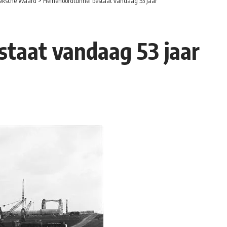
eksche Waard
>
Heinenoordtunnel bestaat vandaag 53 jaar
taat vandaag 53 jaar