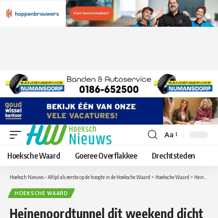
Aa
Lettergrootte
aanpassen
Hoeksche Waard
Goeree Overflakkee
Drechtsteden
Hoeksch Nieuws – Altijd als eerste op de hoogte in de Hoeksche Waard
>
Hoeksche Waard
>
Heinenoordtunnel dit weekend dicht richting Bergen op Zoom / Hoeksche Waard
HOEKSCHE WAARD
Heinenoordtunnel dit weekend dicht