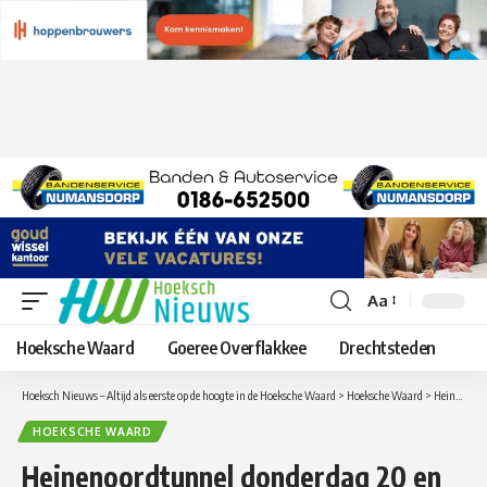
Aa
Lettergrootte
aanpassen
Hoeksche Waard
Goeree Overflakkee
Drechtsteden
Hoeksch Nieuws – Altijd als eerste op de hoogte in de Hoeksche Waard
>
Hoeksche Waard
>
Heinenoordtunnel donderdag 20 en vrijdag 21 december in de nacht dicht – Nacht 1 richting Bergen Op Zoom, Nacht 2 richting Rotterdam
HOEKSCHE WAARD
Heinenoordtunnel donderdag 20 en