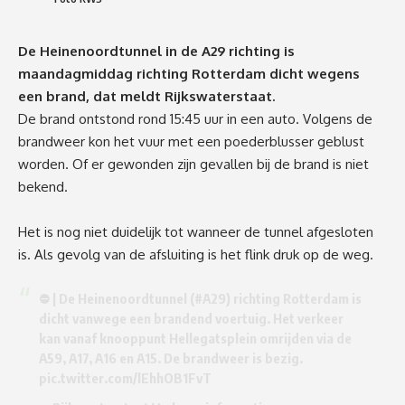
De Heinenoordtunnel in de A29 richting is
maandagmiddag richting Rotterdam dicht wegens
een brand, dat meldt Rijkswaterstaat.
De brand ontstond rond 15:45 uur in een auto. Volgens de
brandweer kon het vuur met een poederblusser geblust
worden. Of er gewonden zijn gevallen bij de brand is niet
bekend.
Het is nog niet duidelijk tot wanneer de tunnel afgesloten
is. Als gevolg van de afsluiting is het flink druk op de weg.
⛔ | De Heinenoordtunnel (
#A29
) richting Rotterdam is
dicht vanwege een brandend voertuig. Het verkeer
kan vanaf knooppunt Hellegatsplein omrijden via de
A59, A17, A16 en A15. De brandweer is bezig.
pic.twitter.com/lEhhOB1FvT