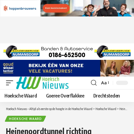
Aa
Lettergrootte
aanpassen
Hoeksche Waard
Goeree Overflakkee
Drechtsteden
Hoeksch Nieuws – Altijd als eerste op de hoogte in de Hoeksche Waard
>
Hoeksche Waard
>
Heinenoordtunnel richting Rotterdam dicht door autobrand
HOEKSCHE WAARD
Heinenoordtunnel richting