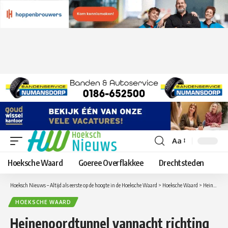
Aa
Lettergrootte
aanpassen
Hoeksche Waard
Goeree Overflakkee
Drechtsteden
Hoeksch Nieuws – Altijd als eerste op de hoogte in de Hoeksche Waard
>
Hoeksche Waard
>
Heinenoordtunnel vannacht richting Rotterdam afgesloten
HOEKSCHE WAARD
Heinenoordtunnel vannacht richting