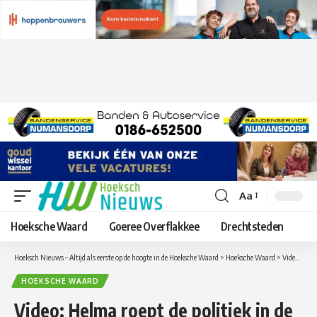
Aa
Lettergrootte
aanpassen
Hoeksche Waard
Goeree Overflakkee
Drechtsteden
Hoeksch Nieuws – Altijd als eerste op de hoogte in de Hoeksche Waard
>
Hoeksche Waard
>
Video: Helma roept de politiek in de Hoeksche Waard op een kunst en cultuurvisie te vormen.
HOEKSCHE WAARD
Video: Helma roept de politiek in de