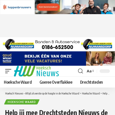
Aa
Lettergrootte
aanpassen
Hoeksche Waard
Goeree Overflakkee
Drechtsteden
Hoeksch Nieuws – Altijd als eerste op de hoogte in de Hoeksche Waard
>
Hoeksche Waard
>
Help jij mee Drechtsteden Nieuws de grootste nieuwsvoorziening van de regio Drechtsteden te maken!
HOEKSCHE WAARD
Help jij mee Drechtsteden Nieuws de