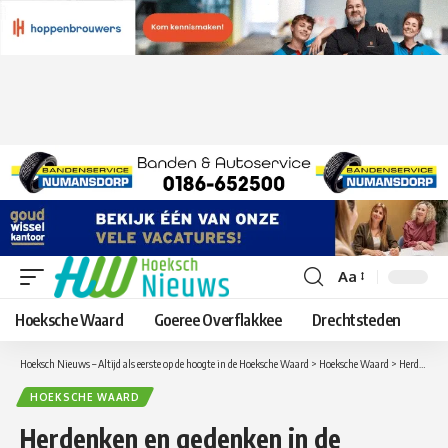
Aa
Lettergrootte
aanpassen
Hoeksche Waard
Goeree Overflakkee
Drechtsteden
Hoeksch Nieuws – Altijd als eerste op de hoogte in de Hoeksche Waard
>
Hoeksche Waard
>
Herdenken en gedenken in de protestantse kerk aan het Spui in Strijen
HOEKSCHE WAARD
Herdenken en gedenken in de