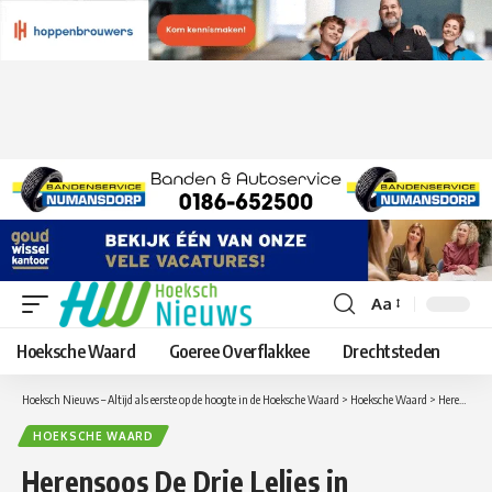
Aa
Lettergrootte
aanpassen
Hoeksche Waard
Goeree Overflakkee
Drechtsteden
Hoeksch Nieuws – Altijd als eerste op de hoogte in de Hoeksche Waard
>
Hoeksche Waard
>
Herensoos De Drie Lelies in Puttershoek met lezing over diepte boringen
HOEKSCHE WAARD
Herensoos De Drie Lelies in