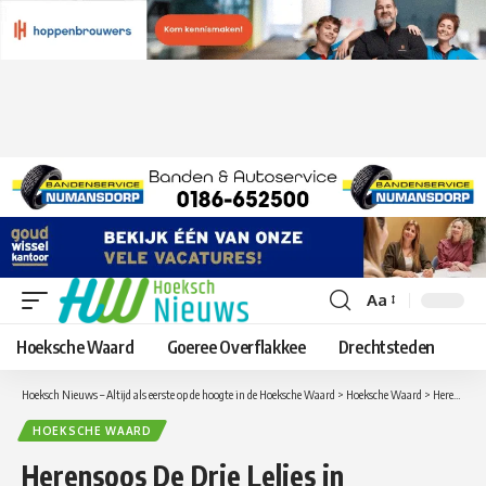
Aa
Lettergrootte
aanpassen
Hoeksche Waard
Goeree Overflakkee
Drechtsteden
Hoeksch Nieuws – Altijd als eerste op de hoogte in de Hoeksche Waard
>
Hoeksche Waard
>
Herensoos De Drie Lelies in Puttershoek op maandag 9 januari
HOEKSCHE WAARD
Herensoos De Drie Lelies in