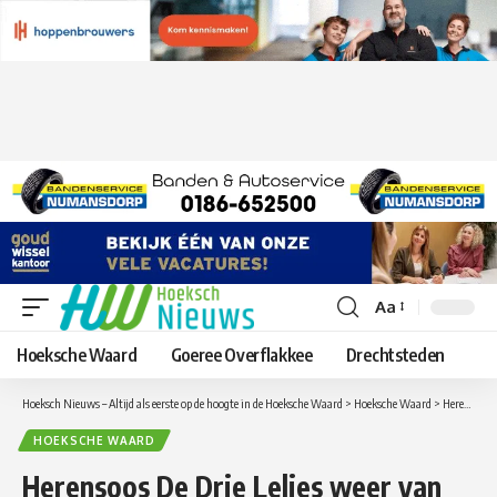
Aa
Lettergrootte
aanpassen
Hoeksche Waard
Goeree Overflakkee
Drechtsteden
Hoeksch Nieuws – Altijd als eerste op de hoogte in de Hoeksche Waard
>
Hoeksche Waard
>
Herensoos De Drie Lelies weer van start!
HOEKSCHE WAARD
Herensoos De Drie Lelies weer van