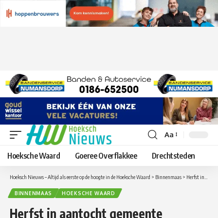
Aa
Lettergrootte
aanpassen
Hoeksche Waard
Goeree Overflakkee
Drechtsteden
Hoeksch Nieuws – Altijd als eerste op de hoogte in de Hoeksche Waard
>
Binnenmaas
>
Herfst in aantocht gemeente Binnenmaas plaatst bladkorven
BINNENMAAS
HOEKSCHE WAARD
Herfst in aantocht gemeente