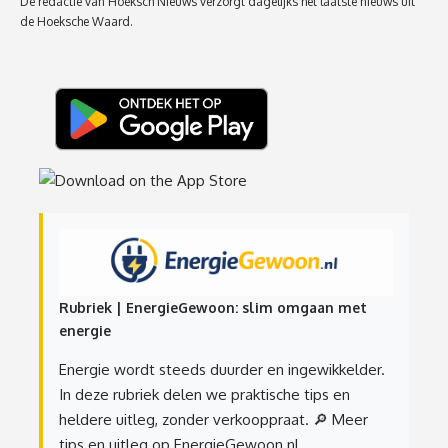
De redactie van Hoeksch Nieuws verzorgt dagelijks het laatste nieuws uit
de Hoeksche Waard.
Rubriek | EnergieGewoon: slim omgaan met
energie
Energie wordt steeds duurder en ingewikkelder.
In deze rubriek delen we praktische tips en
heldere uitleg, zonder verkooppraat.
🔎 Meer
tips en uitleg op EnergieGewoon.nl