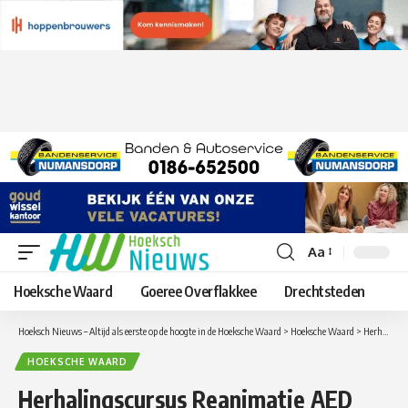
Aa
Lettergrootte
aanpassen
Hoeksche Waard
Goeree Overflakkee
Drechtsteden
Hoeksch Nieuws – Altijd als eerste op de hoogte in de Hoeksche Waard
>
Hoeksche Waard
>
Herhalingscursus Reanimatie AED voor deelnemers Hartveilig Wonen in Binnenmaas
HOEKSCHE WAARD
Herhalingscursus Reanimatie AED