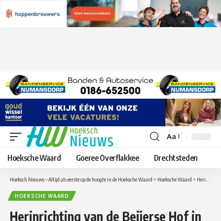
Aa
Lettergrootte
aanpassen
Hoeksche Waard
Goeree Overflakkee
Drechtsteden
Hoeksch Nieuws – Altijd als eerste op de hoogte in de Hoeksche Waard
>
Hoeksche Waard
>
Herinrichting van de Beijerse Hof in Oud-Beijerland start binnenkort
HOEKSCHE WAARD
Herinrichting van de Beijerse Hof in