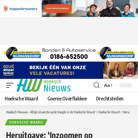
Aa
Lettergrootte
aanpassen
Hoeksche Waard
Goeree Overflakkee
Drechtsteden
Hoeksch Nieuws – Altijd als eerste op de hoogte in de Hoeksche Waard
>
Hoeksche Waard
>
Heruitgave: ‘Inzoomen op Puttershoek in vroeger tijden’ een prachtig boekje van Arie Pieters
HOEKSCHE WAARD
Heruitgave: ‘Inzoomen op