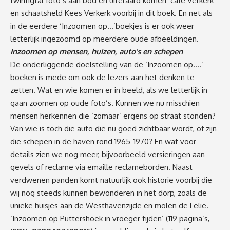
twintigtal foto’s aan bod en uiteraard komen ‘café Verkerk’
en schaatsheld Kees Verkerk voorbij in dit boek. En net als
in de eerdere ‘Inzoomen op…’boekjes is er ook weer
letterlijk ingezoomd op meerdere oude afbeeldingen.
Inzoomen op mensen, huizen, auto’s en schepen
De onderliggende doelstelling van de ‘Inzoomen op….’
boeken is mede om ook de lezers aan het denken te
zetten. Wat en wie komen er in beeld, als we letterlijk in
gaan zoomen op oude foto’s. Kunnen we nu misschien
mensen herkennen die ‘zomaar’ ergens op straat stonden?
Van wie is toch die auto die nu goed zichtbaar wordt, of zijn
die schepen in de haven rond 1965-1970? En wat voor
details zien we nog meer, bijvoorbeeld versieringen aan
gevels of reclame via emaille reclameborden. Naast
verdwenen panden komt natuurlijk ook historie voorbij die
wij nog steeds kunnen bewonderen in het dorp, zoals de
unieke huisjes aan de Westhavenzijde en molen de Lelie.
‘Inzoomen op Puttershoek in vroeger tijden’ (119 pagina’s,