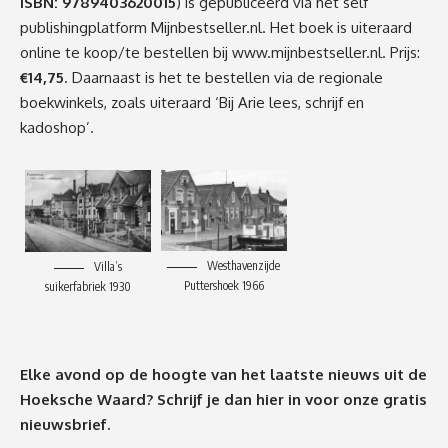
ISBN: 9789403620015
) is gepubliceerd via het self
publishingplatform Mijnbestseller.nl. Het boek is uiteraard
online te koop/te bestellen bij
www.mijnbestseller.nl
. Prijs:
€14,75
. Daarnaast is het te bestellen via de regionale
boekwinkels, zoals uiteraard ‘Bij Arie lees, schrijf en
kadoshop’.
Westhavenzijde
Villa’s
Puttershoek 1966
suikerfabriek 1930
Elke avond op de hoogte van het laatste nieuws uit de
Hoeksche Waard? Schrijf je dan
hier
in voor onze gratis
nieuwsbrief.