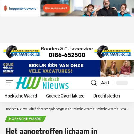
Aa
Lettergrootte
aanpassen
Hoeksche Waard
Goeree Overflakkee
Drechtsteden
Hoeksch Nieuws – Altijd als eerste op de hoogte in de Hoeksche Waard
>
Hoeksche Waard
>
Het aangetroffen lichaam in Heinenoord is van Mona Baartmans
HOEKSCHE WAARD
Het aangetroffen lichaam in