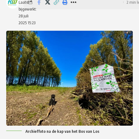
Laatst
2 min l
bijgewerkt:
28 juli
2025 15:23
Archieffoto na de kap van het Bos van Los