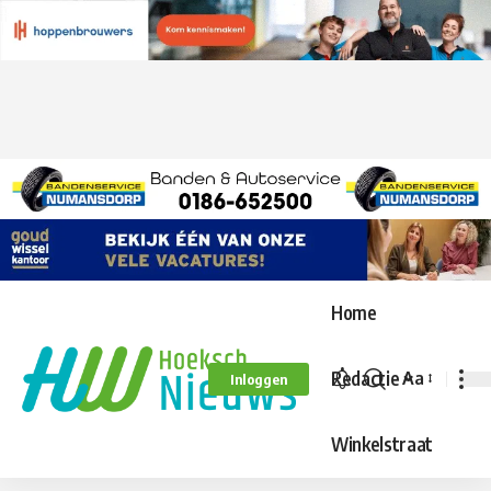
Home
Redactie
Aa
Inloggen
Lettergroo
aanpassen
Winkelstraat