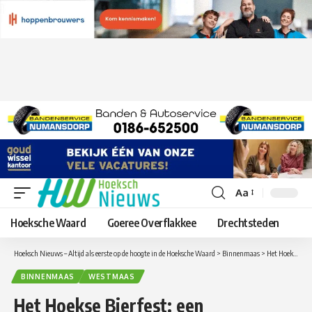
Aa
Lettergrootte
aanpassen
Hoeksche Waard
Goeree Overflakkee
Drechtsteden
Hoeksch Nieuws – Altijd als eerste op de hoogte in de Hoeksche Waard
>
Binnenmaas
>
Het Hoekse Bierfest: een Hoekschewaard event met een Duits tintje!
BINNENMAAS
WESTMAAS
Het Hoekse Bierfest: een