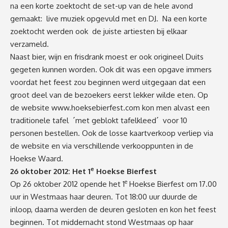
na een korte zoektocht de set-up van de hele avond
gemaakt: live muziek opgevuld met en DJ. Na een korte
zoektocht werden ook de juiste artiesten bij elkaar
verzameld.
Naast bier, wijn en frisdrank moest er ook origineel Duits
gegeten kunnen worden. Ook dit was een opgave immers
voordat het feest zou beginnen werd uitgegaan dat een
groot deel van de bezoekers eerst lekker wilde eten. Op
de website
www.hoeksebierfest.com
kon men alvast een
traditionele tafel ´met geblokt tafelkleed´ voor 10
personen bestellen. Ook de losse kaartverkoop verliep via
de website en via verschillende verkooppunten in de
Hoekse Waard.
e
26 oktober 2012: Het 1
Hoekse Bierfest
e
Op 26 oktober 2012 opende het 1
Hoekse Bierfest om 17.00
uur in Westmaas haar deuren. Tot 18:00 uur duurde de
inloop, daarna werden de deuren gesloten en kon het feest
beginnen. Tot middernacht stond Westmaas op haar