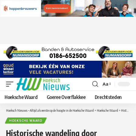
Aa
Lettergrootte
aanpassen
Hoeksche Waard
Goeree Overflakkee
Drechtsteden
Hoeksch Nieuws – Altijd als eerste op de hoogte in de Hoeksche Waard
>
Hoeksche Waard
>
Historische wandeling door Mijnsheerenland
HOEKSCHE WAARD
Historische wandeling door