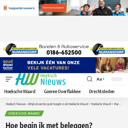
Aa
Lettergrootte
aanpassen
Hoeksche Waard
Goeree Overflakkee
Drechtsteden
Hoeksch Nieuws – Altijd als eerste op de hoogte in de Hoeksche Waard
>
Hoeksche Waard
>
Hoe begin ik met beleggen?
HOEKSCHE WAARD
Hoe begin ik met beleggen?