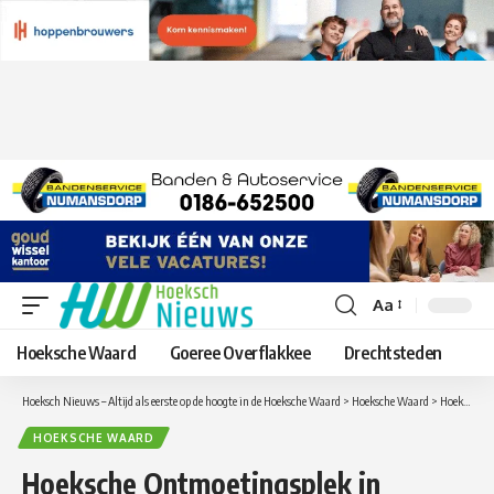
Aa
Lettergrootte
aanpassen
Hoeksche Waard
Goeree Overflakkee
Drechtsteden
Hoeksch Nieuws – Altijd als eerste op de hoogte in de Hoeksche Waard
>
Hoeksche Waard
>
Hoeksche Ontmoetingsplek in Boezem & Co
HOEKSCHE WAARD
Hoeksche Ontmoetingsplek in