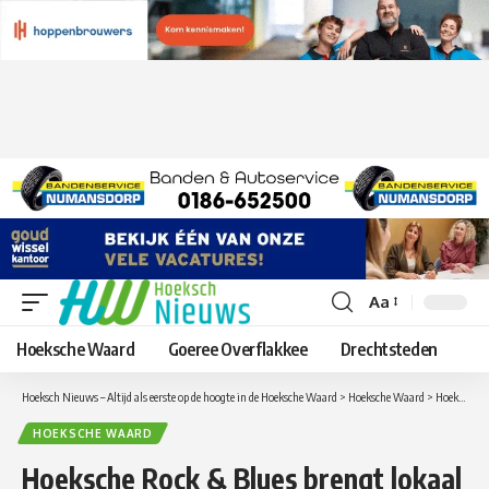
Aa
Lettergrootte
aanpassen
Hoeksche Waard
Goeree Overflakkee
Drechtsteden
Hoeksch Nieuws – Altijd als eerste op de hoogte in de Hoeksche Waard
>
Hoeksche Waard
>
Hoeksche Rock & Blues brengt lokaal muzikaal talent samen in Zuid-Beijerland
HOEKSCHE WAARD
Hoeksche Rock & Blues brengt lokaal