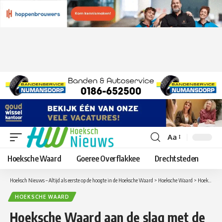
Aa
Lettergrootte
aanpassen
Hoeksche Waard
Goeree Overflakkee
Drechtsteden
Hoeksch Nieuws – Altijd als eerste op de hoogte in de Hoeksche Waard
>
Hoeksche Waard
>
Hoeksche Waard aan de slag met de regionale energiestrategie (RES)
HOEKSCHE WAARD
Hoeksche Waard aan de slag met de