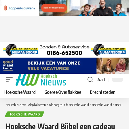
Aa
Lettergrootte
aanpassen
Hoeksche Waard
Goeree Overflakkee
Drechtsteden
Hoeksch Nieuws – Altijd als eerste op de hoogte in de Hoeksche Waard
>
Hoeksche Waard
>
Hoeksche Waard Bijbel een cadeau met inhoud
HOEKSCHE WAARD
Hoeksche Waard Bijbel een cadeau