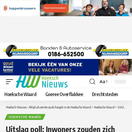
Aa
Lettergrootte
aanpassen
Hoeksche Waard
Goeree Overflakkee
Drechtsteden
Hoeksch Nieuws – Altijd als eerste op de hoogte in de Hoeksche Waard
>
Hoeksche Waard
>
Uitslag poll: Inwoners zouden zich met herindeling evenveel vertegenwoordigd voelen
HOEKSCHE WAARD
Uitslag poll: Inwoners zouden zich