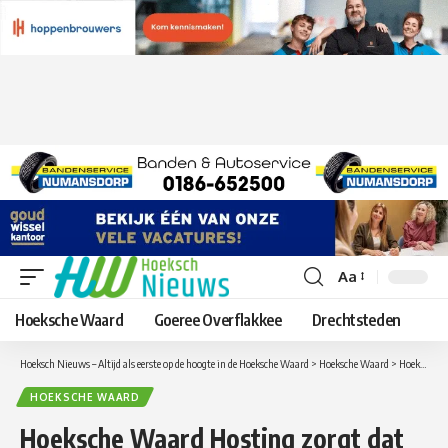
Aa
Lettergrootte
aanpassen
Hoeksche Waard
Goeree Overflakkee
Drechtsteden
Hoeksch Nieuws – Altijd als eerste op de hoogte in de Hoeksche Waard
>
Hoeksche Waard
>
Hoeksche Waard Hosting zorgt dat uw website altijd online is
HOEKSCHE WAARD
Hoeksche Waard Hosting zorgt dat